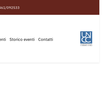
461/092533
enti
Storico eventi
Contatti