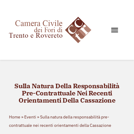
Salta
al
contenuto
Toggl
Navig
Home
Chi siamo
Documenti
Sulla Natura Della Responsabilità
News e Giurisprudenza
Pre-Contrattuale Nei Recenti
Eventi
Orientamenti Della Cassazione
Storico eventi
Home
»
Eventi
»
Sulla natura della responsabilità pre-
Contatti
contrattuale nei recenti orientamenti della Cassazione