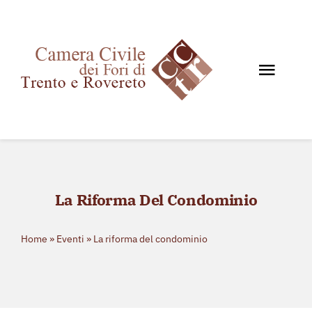
Salta
al
contenuto
Toggl
Navig
Home
Chi siamo
Documenti
La Riforma Del Condominio
News e Giurisprudenza
Eventi
Home
»
Eventi
»
La riforma del condominio
Storico eventi
Contatti