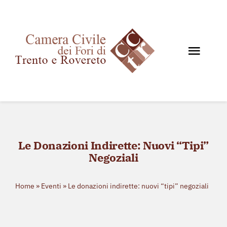
Salta
al
contenuto
Toggl
Navig
Home
Chi siamo
Documenti
Le Donazioni Indirette: Nuovi “tipi”
News e Giurisprudenza
Negoziali
Eventi
Storico eventi
Home
»
Eventi
»
Le donazioni indirette: nuovi “tipi” negoziali
Contatti