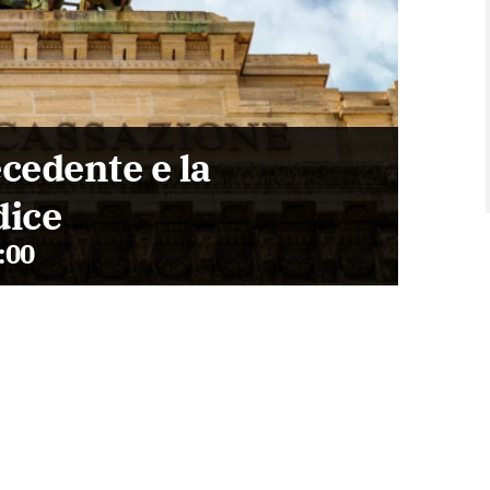
ecedente e la
dice
:00