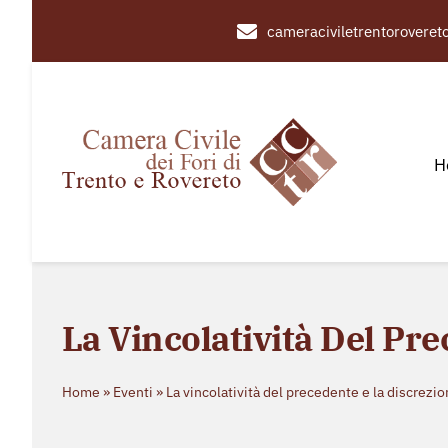
Salta
cameraciviletrentorovere
al
contenuto
H
La Vincolatività Del Pre
Home
»
Eventi
»
La vincolatività del precedente e la discrezio