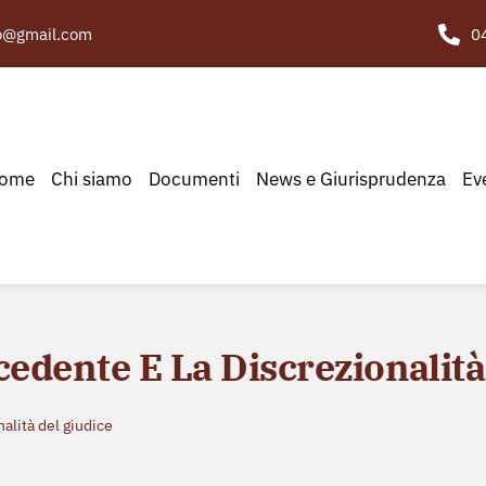
to@gmail.com
0
ome
Chi siamo
Documenti
News e Giurisprudenza
Ev
cedente E La Discrezionalit
nalità del giudice