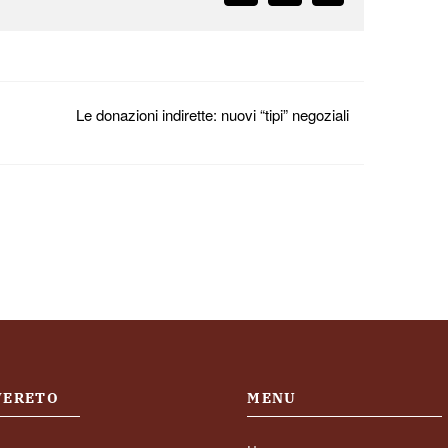
Le donazioni indirette: nuovi “tipi” negoziali
OVERETO
MENU