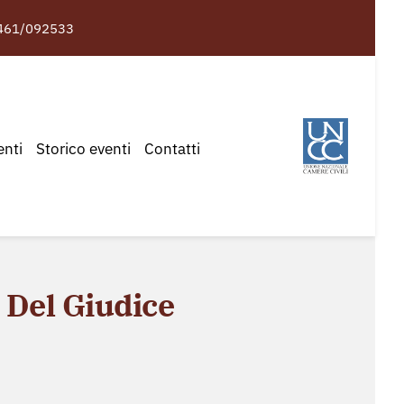
461/092533
enti
Storico eventi
Contatti
à Del Giudice