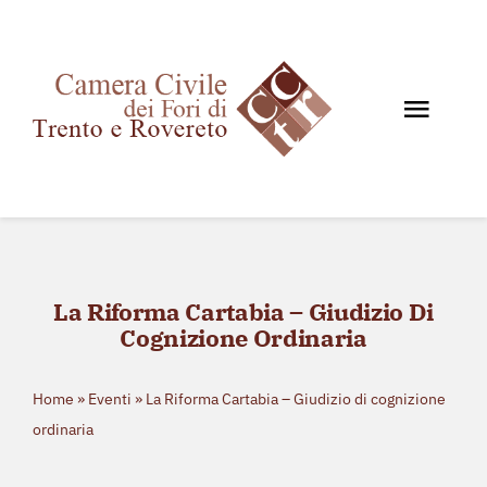
Salta
al
contenuto
Toggl
Navig
Home
Chi siamo
Documenti
La Riforma Cartabia – Giudizio Di
News e Giurisprudenza
Cognizione Ordinaria
Eventi
Storico eventi
Home
»
Eventi
»
La Riforma Cartabia – Giudizio di cognizione
ordinaria
Contatti