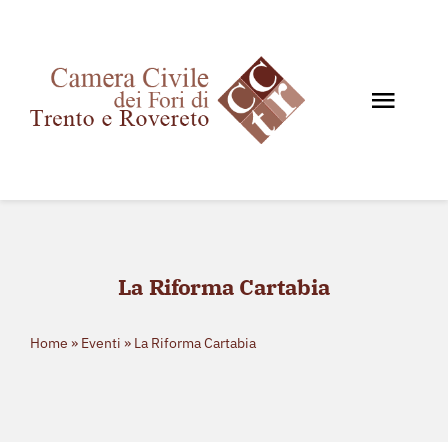
Salta
al
contenuto
Toggl
Navig
Home
Chi siamo
Documenti
La Riforma Cartabia
News e Giurisprudenza
Eventi
Home
»
Eventi
»
La Riforma Cartabia
Storico eventi
Contatti