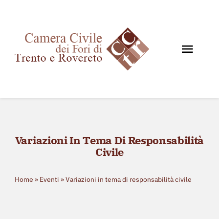
Salta
al
contenuto
Toggl
Navig
Home
Chi siamo
Documenti
Variazioni In Tema Di Responsabilità
News e Giurisprudenza
Civile
Eventi
Storico eventi
Home
»
Eventi
»
Variazioni in tema di responsabilità civile
Contatti