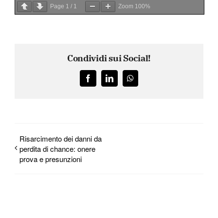
Page
1
/
1
Zoom
100%
Condividi sui Social!
Facebook
LinkedIn
WhatsApp
Risarcimento dei danni da
perdita di chance: onere
prova e presunzioni