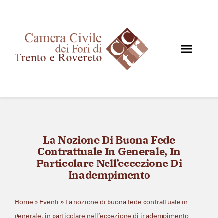
Salta
al
contenuto
Toggl
Navig
Home
Chi siamo
Documenti
La Nozione Di Buona Fede
News e Giurisprudenza
Contrattuale In Generale, In
Eventi
Particolare Nell’eccezione Di
Inadempimento
Storico eventi
Contatti
Home
»
Eventi
»
La nozione di buona fede contrattuale in
generale, in particolare nell’eccezione di inadempimento