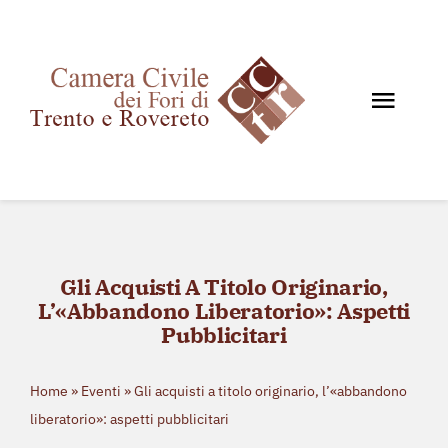
Salta
al
contenuto
Toggl
Navig
Home
Chi siamo
Documenti
Gli Acquisti A Titolo Originario,
News e Giurisprudenza
L’«abbandono Liberatorio»: Aspetti
Eventi
Pubblicitari
Storico eventi
Home
»
Eventi
»
Gli acquisti a titolo originario, l’«abbandono
Contatti
liberatorio»: aspetti pubblicitari