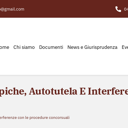
to@gmail.com
0
ome
Chi siamo
Documenti
News e Giurisprudenza
Ev
piche, Autotutela E Interfe
terferenze con le procedure concorsuali