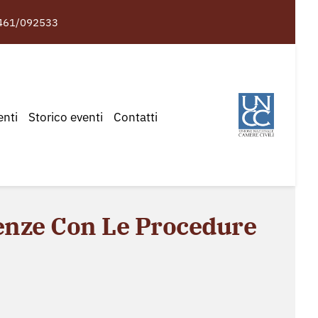
461/092533
enti
Storico eventi
Contatti
renze Con Le Procedure