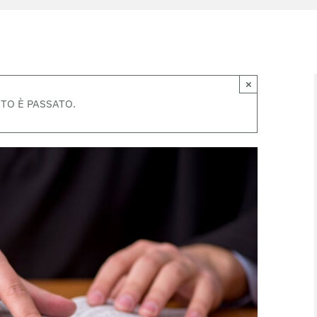
×
TO È PASSATO.