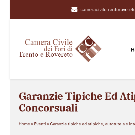
Salta
cameraciviletrentorovere
al
contenuto
H
Garanzie Tipiche Ed Ati
Concorsuali
Home
»
Eventi
»
Garanzie tipiche ed atipiche, autotutela e in