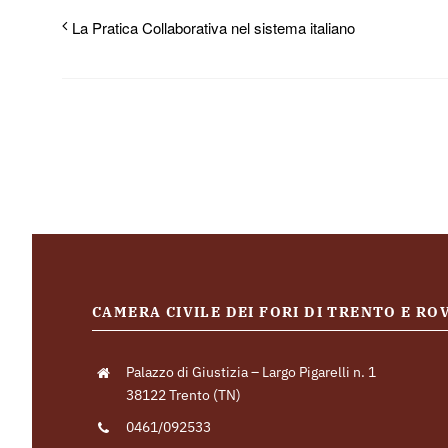
La Pratica Collaborativa nel sistema italiano
CAMERA CIVILE DEI FORI DI TRENTO E R
Palazzo di Giustizia – Largo Pigarelli n. 1
38122 Trento (TN)
0461/092533