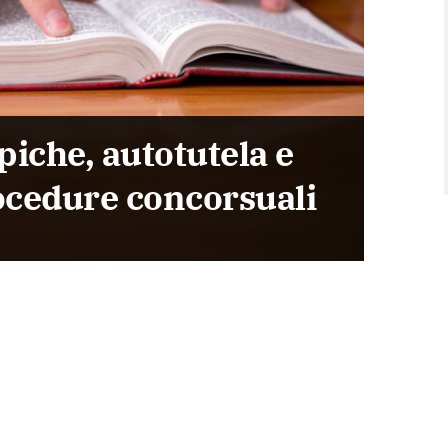
piche, autotutela e
rocedure concorsuali