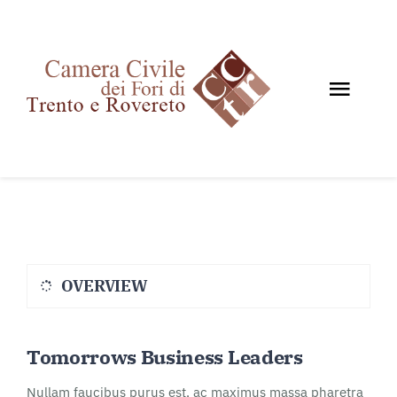
Salta
al
contenuto
Toggl
Navig
Home
Chi siamo
Documenti
News e Giurisprudenza
OVERVIEW
Eventi
Storico eventi
Tomorrows Business Leaders
Contatti
Nullam faucibus purus est, ac maximus massa pharetra